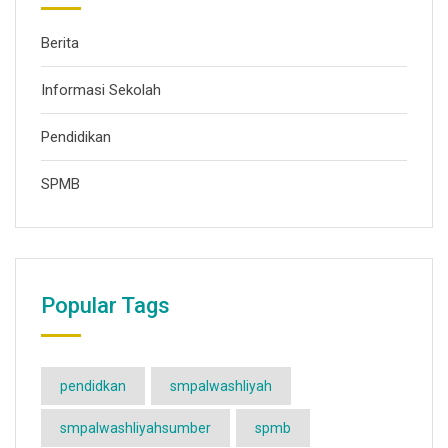
Berita
Informasi Sekolah
Pendidikan
SPMB
Popular Tags
pendidkan
smpalwashliyah
smpalwashliyahsumber
spmb