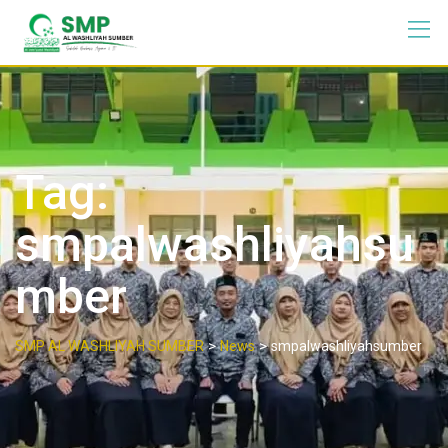
Tag:
smpalwashliyahsu
mber
>
>
SMP AL WASHLIYAH SUMBER
News
smpalwashliyahsumber