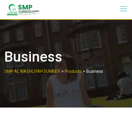
Business
>
>
SMP AL WASHLIYAH SUMBER
Products
Business