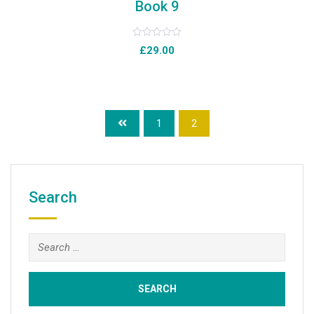
Book 9
Rated
£
29.00
0
out
of
5
1
2
Search