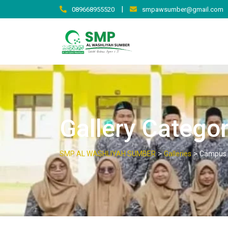
|
089668955520
smpawsumber@gmail.com
Gallery Catego
>
>
SMP AL WASHLIYAH SUMBER
Galleries
Campus