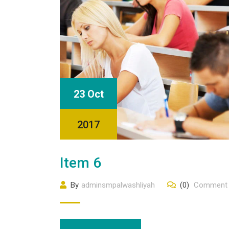
23 Oct
2017
Item 6
By
adminsmpalwashliyah
(0)
Comment