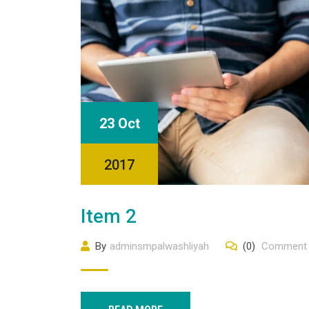
23 Oct
2017
Item 2
By
adminsmpalwashliyah
(0)
Comment