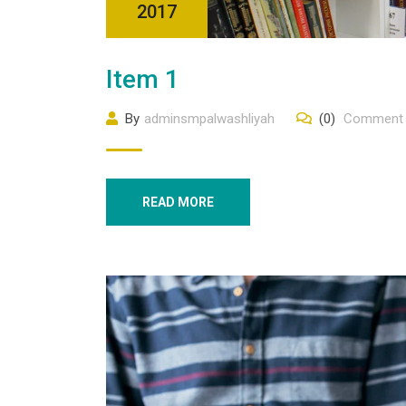
2017
Item 1
By
adminsmpalwashliyah
(0)
Comment
READ MORE