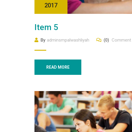
2017
Item 5
By
adminsmpalwashliyah
(0)
Comment
READ MORE